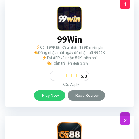
1
99Win
Gửi 199K lần đầu nhận 199K miễn phí
Đăng nhập mỗi ngày để nhận tới 9999K
Tải APP và nhận 59K miễn phí
Hoàn trả lên đến 3.3%！
5.0
T&Cs Apply
Play Now
Read Review
2