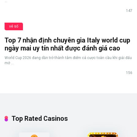
...
147
vé số
Top 7 nhận định chuyên gia Italy world cup
ngày mai uy tín nhất được đánh giá cao
World Cup 2026 đang dần trở thành tâm điểm cá cược toàn cầu khi giải đấu
mở ...
156
Top Rated Casinos