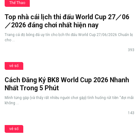
Thể Thao
Top nhà cái lịch thi đấu World Cup 27／06
／2026 đáng chơi nhất hiện nay
Trang cá độ bóng đá uy tín cho lịch thi đấu World Cup 27/06/2026 Chuẩn bị
cho ...
393
vé số
Cách Đăng Ký BK8 World Cup 2026 Nhanh
Nhất Trong 5 Phút
Mình từng gặp (và thấy rất nhiều người chơi gặp) tình huống rút tiền “đợi mãi
không ...
143
vé số