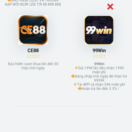
BẢO HIỂM CƯỢC VÀ THƯỞNG
NẠP MỖI NGÀY LÊN TỚI 88.888.888
CE88
99Win
Bảo hiểm cược thua lên đến 50
99Win
triệu mỗi ngày
Gửi 199K lần đầu nhận 199K
miễn phí
Đăng nhập mỗi ngày để nhận tới
9999K
Tải APP và nhận 59K miễn phí
Hoàn trả lên đến 3.3%！