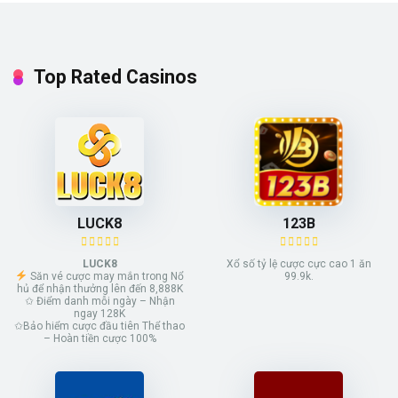
Top Rated Casinos
LUCK8
123B
LUCK8
Xổ số tỷ lệ cược cực cao 1 ăn
Săn vé cược may mắn trong Nổ
99.9k.
hủ để nhận thưởng lên đến 8,888K
✩ Điểm danh mỗi ngày – Nhận
ngay 128K
✩Bảo hiểm cược đầu tiên Thể thao
– Hoàn tiền cược 100%