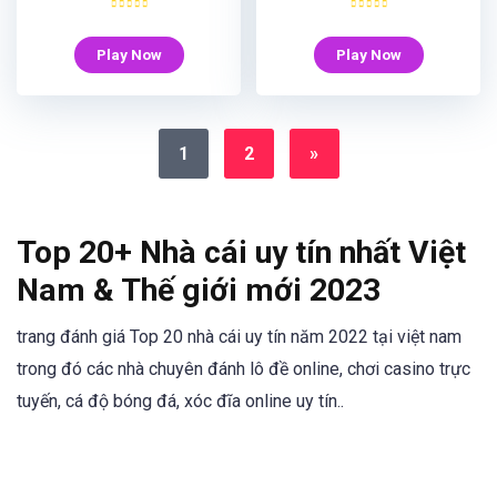
Play Now
Play Now
1
2
»
Top 20+ Nhà cái uy tín nhất Việt
Nam & Thế giới mới 2023
trang đánh giá Top 20 nhà cái uy tín năm 2022 tại việt nam
trong đó các nhà chuyên đánh lô đề online, chơi casino trực
tuyến, cá độ bóng đá, xóc đĩa online uy tín..