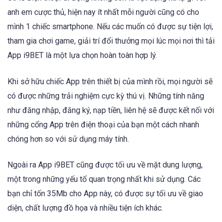
anh em cược thủ, hiện nay ít nhất mỗi người cũng có cho
mình 1 chiếc smartphone. Nếu các muốn có được sự tiện lợi,
tham gia chơi game, giải trí đổi thưởng mọi lúc mọi nơi thì tải
App i9BET là một lựa chọn hoàn toàn hợp lý.
Khi sở hữu chiếc App trên thiết bị của mình rồi, mọi người sẽ
có được những trải nghiệm cực kỳ thú vị. Những tính năng
như đăng nhập, đăng ký, nạp tiền, liên hệ sẽ được kết nối với
những cổng App trên điện thoại của bạn một cách nhanh
chóng hơn so với sử dụng máy tính.
Ngoài ra App i9BET cũng được tối ưu về mặt dung lượng,
một trong những yếu tố quan trọng nhất khi sử dụng. Các
bạn chỉ tốn 35Mb cho App này, có được sự tối ưu về giao
diện, chất lượng đồ họa và nhiều tiện ích khác.