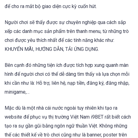
để cho ra mắt bộ giao diện cực kỳ cuốn hút.
Người chơi sẽ thấy được sự chuyên nghiệp qua cách sắp
xếp các danh mục sản phẩm trên thanh menu, từ những trò
chơi được yêu thích nhất để các tính năng khác như:
KHUYẾN MÃI, HƯỚNG DẪN, TẢI ỨNG DỤNG.
Bên cạnh đó những tiện ích được tích hợp xung quanh màn
hình để người chơi có thể dễ dàng tìm thấy và lựa chọn mỗi
khi cần như là: Hỗ trợ, liên hệ, nạp tiền, đăng ký, đăng nhập,
minigame,…
Mặc dù là một nhà cái nước ngoài tuy nhiên khi tạo ra
website để phục vụ thị trường Việt Nam i9BET rất biết cách
tạo ra sự gần gũi bằng ngôn ngữ thuần Việt. Không những
thế các thiết kế về trò chơi cũng như là banner, poster trên