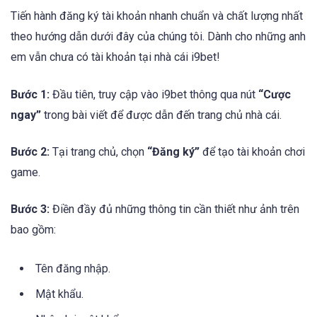
Tiến hành đăng ký tài khoản nhanh chuẩn và chất lượng nhất
theo hướng dẫn dưới đây của chúng tôi. Dành cho những anh
em vẫn chưa có tài khoản tại nhà cái i9bet!
Bước 1:
Đầu tiên, truy cập vào i9bet thông qua nút
“Cược
ngay”
trong bài viết để được dẫn đến trang chủ nhà cái.
Bước 2:
Tại trang chủ, chọn
“Đăng ký”
để tạo tài khoản chơi
game.
Bước 3:
Điền đầy đủ những thông tin cần thiết như ảnh trên
bao gồm:
Tên đăng nhập.
Mật khẩu.