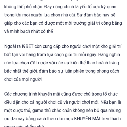
không thể phủ nhận. Đây cũng chính là yếu tố cực kỳ quan
trọng khi mọi người lựa chọn nhà cái. Sự đảm bảo này sẽ
giúp cho các bạn có được một môi trường giải trí công bằng
và minh bạch nhất có thể.
Ngoài ra i9BET còn cung cấp cho người chơi một kho giải trí
bất tận với hàng trăm lựa chọn giải trí mỗi ngày. Hàng nghìn
các lựa chọn đặt cược với các sự kiện thể thao hoành tráng
bậc nhất thế giới, đảm bảo sự luân phiên trong phong cách
chơi của mọi người.
Các chương trình khuyến mãi cũng được chú trọng tổ chức
đều đặn cho cả người chơi cũ và người chơi mới. Nếu bạn là
một cược thủ, game thủ chắc chắn không nên bỏ qua những
ưu đãi này bằng cách theo dõi mục KHUYẾN MÃI trên thanh
menu sản phẩm nhé.