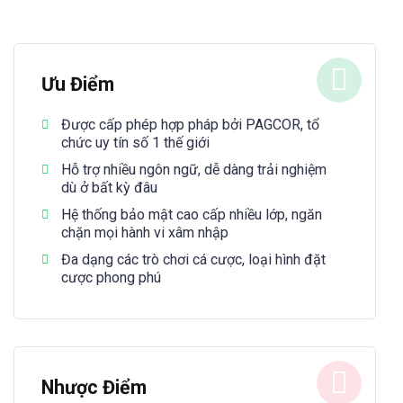
Ưu Điểm
Được cấp phép hợp pháp bởi PAGCOR, tổ
chức uy tín số 1 thế giới
Hỗ trợ nhiều ngôn ngữ, dễ dàng trải nghiệm
dù ở bất kỳ đâu
Hệ thống bảo mật cao cấp nhiều lớp, ngăn
chặn mọi hành vi xâm nhập
Đa dạng các trò chơi cá cược, loại hình đặt
cược phong phú
Nhược Điểm