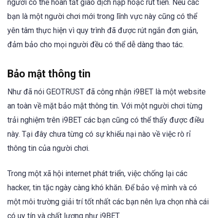
người có thể hoàn tất giao dịch nạp hoặc rút tiền. Nếu các
bạn là một người chơi mới trong lĩnh vực này cũng có thể
yên tâm thực hiện vì quy trình đã được rút ngắn đơn giản,
đảm bảo cho mọi người đều có thể dễ dàng thao tác.
Bảo mật thông tin
Như đã nói GEOTRUST đã công nhận i9BET là một website
an toàn về mặt bảo mật thông tin. Với một người chơi từng
trải nghiệm trên i9BET các bạn cũng có thể thấy được điều
này. Tại đây chưa từng có sự khiếu nại nào về việc rò rỉ
thông tin của người chơi.
Trong một xã hội internet phát triển, việc chống lại các
hacker, tin tặc ngày càng khó khăn. Để bảo vệ mình và có
một môi trường giải trí tốt nhất các bạn nên lựa chọn nhà cái
có uy tín và chất lượng như i9BET.