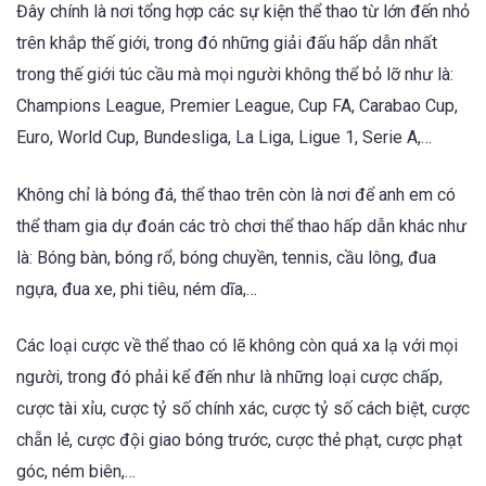
Đây chính là nơi tổng hợp các sự kiện thể thao từ lớn đến nhỏ
trên khắp thế giới, trong đó những giải đấu hấp dẫn nhất
trong thế giới túc cầu mà mọi người không thể bỏ lỡ như là:
Champions League, Premier League, Cup FA, Carabao Cup,
Euro, World Cup, Bundesliga, La Liga, Ligue 1, Serie A,…
Không chỉ là bóng đá, thể thao trên còn là nơi để anh em có
thể tham gia dự đoán các trò chơi thể thao hấp dẫn khác như
là: Bóng bàn, bóng rổ, bóng chuyền, tennis, cầu lông, đua
ngựa, đua xe, phi tiêu, ném dĩa,…
Các loại cược về thể thao có lẽ không còn quá xa lạ với mọi
người, trong đó phải kể đến như là những loại cược chấp,
cược tài xỉu, cược tỷ số chính xác, cược tỷ số cách biệt, cược
chẵn lẻ, cược đội giao bóng trước, cược thẻ phạt, cược phạt
góc, ném biên,…