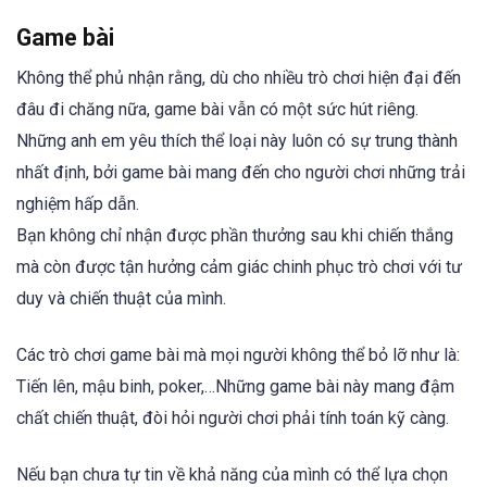
Game bài
Không thể phủ nhận rằng, dù cho nhiều trò chơi hiện đại đến
đâu đi chăng nữa, game bài vẫn có một sức hút riêng.
Những anh em yêu thích thể loại này luôn có sự trung thành
nhất định, bởi game bài mang đến cho người chơi những trải
nghiệm hấp dẫn.
Bạn không chỉ nhận được phần thưởng sau khi chiến thắng
mà còn được tận hưởng cảm giác chinh phục trò chơi với tư
duy và chiến thuật của mình.
Các trò chơi game bài mà mọi người không thể bỏ lỡ như là:
Tiến lên, mậu binh, poker,…Những game bài này mang đậm
chất chiến thuật, đòi hỏi người chơi phải tính toán kỹ càng.
Nếu bạn chưa tự tin về khả năng của mình có thể lựa chọn