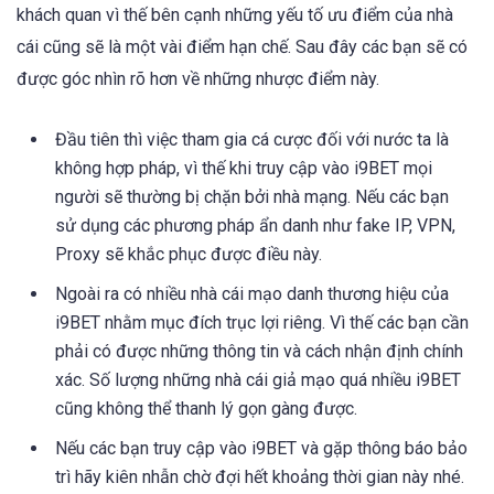
khách quan vì thế bên cạnh những yếu tố ưu điểm của nhà
cái cũng sẽ là một vài điểm hạn chế. Sau đây các bạn sẽ có
được góc nhìn rõ hơn về những nhược điểm này.
Đầu tiên thì việc tham gia cá cược đối với nước ta là
không hợp pháp, vì thế khi truy cập vào i9BET mọi
người sẽ thường bị chặn bởi nhà mạng. Nếu các bạn
sử dụng các phương pháp ẩn danh như fake IP, VPN,
Proxy sẽ khắc phục được điều này.
Ngoài ra có nhiều nhà cái mạo danh thương hiệu của
i9BET nhằm mục đích trục lợi riêng. Vì thế các bạn cần
phải có được những thông tin và cách nhận định chính
xác. Số lượng những nhà cái giả mạo quá nhiều i9BET
cũng không thể thanh lý gọn gàng được.
Nếu các bạn truy cập vào i9BET và gặp thông báo bảo
trì hãy kiên nhẫn chờ đợi hết khoảng thời gian này nhé.