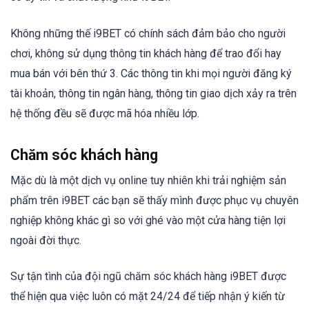
Không những thế i9BET có chính sách đảm bảo cho người
chơi, không sử dụng thông tin khách hàng để trao đổi hay
mua bán với bên thứ 3. Các thông tin khi mọi người đăng ký
tài khoản, thông tin ngân hàng, thông tin giao dịch xảy ra trên
hệ thống đều sẽ được mã hóa nhiều lớp.
Chăm sóc khách hàng
Mặc dù là một dịch vụ online tuy nhiên khi trải nghiệm sản
phẩm trên i9BET các bạn sẽ thấy mình được phục vụ chuyên
nghiệp không khác gì so với ghé vào một cửa hàng tiện lợi
ngoài đời thực.
Sự tận tình của đội ngũ chăm sóc khách hàng i9BET được
thể hiện qua việc luôn có mặt 24/24 để tiếp nhận ý kiến từ