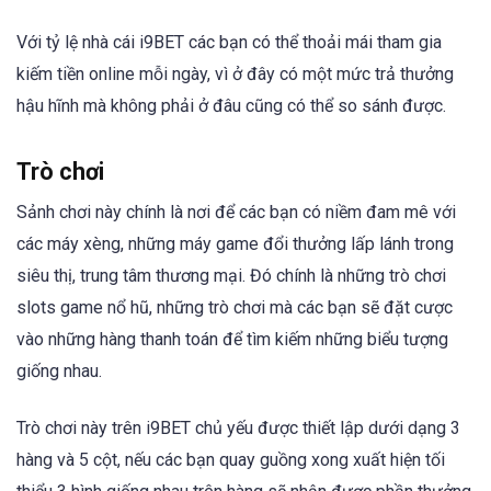
Với tỷ lệ nhà cái i9BET các bạn có thể thoải mái tham gia
kiếm tiền online mỗi ngày, vì ở đây có một mức trả thưởng
hậu hĩnh mà không phải ở đâu cũng có thể so sánh được.
Trò chơi
Sảnh chơi này chính là nơi để các bạn có niềm đam mê với
các máy xèng, những máy game đổi thưởng lấp lánh trong
siêu thị, trung tâm thương mại. Đó chính là những trò chơi
slots game nổ hũ, những trò chơi mà các bạn sẽ đặt cược
vào những hàng thanh toán để tìm kiếm những biểu tượng
giống nhau.
Trò chơi này trên i9BET chủ yếu được thiết lập dưới dạng 3
hàng và 5 cột, nếu các bạn quay guồng xong xuất hiện tối