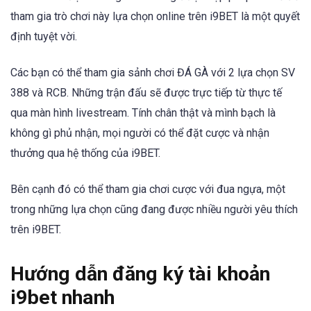
tham gia trò chơi này lựa chọn online trên i9BET là một quyết
định tuyệt vời.
Các bạn có thể tham gia sảnh chơi ĐÁ GÀ với 2 lựa chọn SV
388 và RCB. Những trận đấu sẽ được trực tiếp từ thực tế
qua màn hình livestream. Tính chân thật và mình bạch là
không gì phủ nhận, mọi người có thể đặt cược và nhận
thưởng qua hệ thống của i9BET.
Bên cạnh đó có thể tham gia chơi cược với đua ngựa, một
trong những lựa chọn cũng đang được nhiều người yêu thích
trên i9BET.
Hướng dẫn đăng ký tài khoản
i9bet nhanh