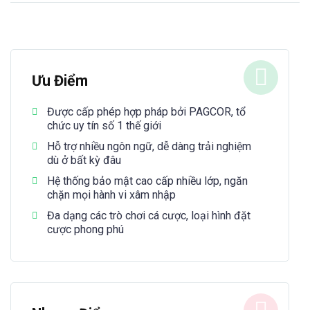
Ưu Điểm
Được cấp phép hợp pháp bởi PAGCOR, tổ
chức uy tín số 1 thế giới
Hỗ trợ nhiều ngôn ngữ, dễ dàng trải nghiệm
dù ở bất kỳ đâu
Hệ thống bảo mật cao cấp nhiều lớp, ngăn
chặn mọi hành vi xâm nhập
Đa dạng các trò chơi cá cược, loại hình đặt
cược phong phú