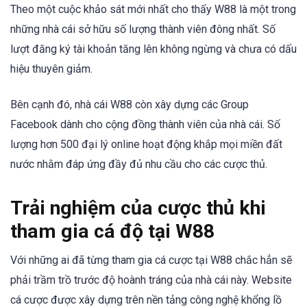
Theo một cuộc khảo sát mới nhất cho thấy W88 là một trong
những nhà cái sở hữu số lượng thành viên đông nhất. Số
lượt đăng ký tài khoản tăng lên không ngừng và chưa có dấu
hiệu thuyên giảm.
Bên cạnh đó, nhà cái W88 còn xây dựng các Group
Facebook dành cho cộng đồng thành viên của nhà cái. Số
lượng hơn 500 đại lý online hoạt động khắp mọi miền đất
nước nhằm đáp ứng đầy đủ nhu cầu cho các cược thủ.
Trải nghiệm của cược thủ khi
tham gia cá độ tại W88
Với những ai đã từng tham gia cá cược tại W88 chắc hẳn sẽ
phải trầm trồ trước độ hoành tráng của nhà cái này. Website
cá cược được xây dựng trên nền tảng công nghệ khổng lồ