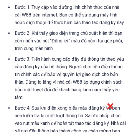
Bước 1: Truy cập vào đường link chính thức của nhà
cái W88 trên internet. Bạn có thể sử dụng máy tính
hoặc điện thoại để thực hiện các thao tác đăng ký này.
Bước 2: Khi thấy giao diện trang chủ xuất hiện thì bạn
cần nhấn vào nút “Đăng ký” màu đỏ nằm tại góc phải,
trên cùng màn hình.
Bước 3: Tiến hành cung cấp đầy đủ thông tin theo yêu
cầu đăng ký của hệ thống. Người chơi cần điền thông
tin chính xác để bảo vệ quyền lợi giao dịch cho bản
thân. Đừng lo lắng vì nhà cái W88 áp dụng chính sách
bảo mật tuyệt đối để khách hàng luôn cảm thấy yên
tâm.
Bước 4: Sau khi điền xong biểu mẫu đăng ký thì bạn
nên kiểm tra lại một lượt thông tin. Sai đó nhấp chọn
vào nút màu xanh để hoàn tất thao tác đăng ký. Nhà cái
sẽ gửi đến thông báo thành công và chào mừng bạn