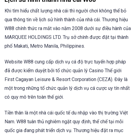
Khi tìm hiểu chất lượng nhà cái thì người chơi không thể bỏ
qua thông tin về lịch sử hình thành của nhà cái. Thương hiệu
W88 chính thức ra mắt vào năm 2008 dưới sự điều hành của
MARQUEE HOLDINGS LTD. Trụ sở chính được đặt tại thành
phố Makati, Metro Manila, Philippines.
Website W88 cung cấp dịch vụ cá độ trực tuyến hợp pháp
đã được kiểm duyệt bởi tổ chức quản lý Casino Thế giới
First Cagayan Leisure & Resort Corporation (CEZA). Đây là
một trong những tổ chức quản lý dịch vụ cá cược uy tín nhất
có quy mô trên toàn thế giới.
Tiền thân là một nhà cái quốc tế du nhập vào thị trường Việt
Nam. W88 tuân thủ nghiêm ngặt quy định, thể chế tại mỗi
quốc gia đang phát triển dịch vụ. Thương hiệu đặt ra mục