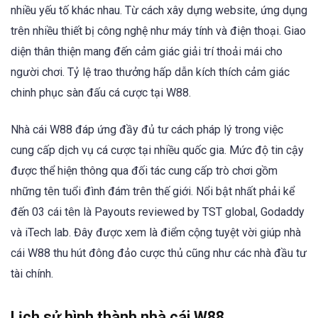
nhiều yếu tố khác nhau. Từ cách xây dựng website, ứng dụng
trên nhiều thiết bị công nghệ như máy tính và điện thoại. Giao
diện thân thiện mang đến cảm giác giải trí thoải mái cho
người chơi. Tỷ lệ trao thưởng hấp dẫn kích thích cảm giác
chinh phục sàn đấu cá cược tại W88.
Nhà cái W88 đáp ứng đầy đủ tư cách pháp lý trong việc
cung cấp dịch vụ cá cược tại nhiều quốc gia. Mức độ tin cậy
được thể hiện thông qua đối tác cung cấp trò chơi gồm
những tên tuổi đình đám trên thế giới. Nổi bật nhất phải kể
đến 03 cái tên là Payouts reviewed by TST global, Godaddy
và iTech lab. Đây được xem là điểm cộng tuyệt vời giúp nhà
cái W88 thu hút đông đảo cược thủ cũng như các nhà đầu tư
tài chính.
Lịch sử hình thành nhà cái W88